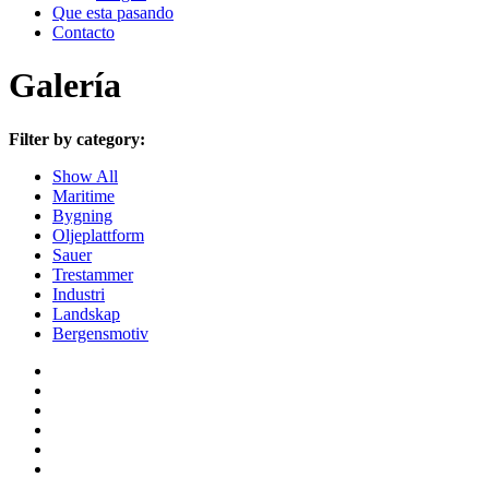
Que esta pasando
Contacto
Galería
Filter by category:
Show All
Maritime
Bygning
Oljeplattform
Sauer
Trestammer
Industri
Landskap
Bergensmotiv