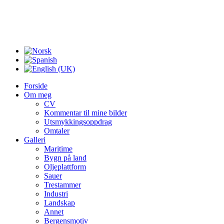
Forside
Om meg
CV
Kommentar til mine bilder
Utsmykkingsoppdrag
Omtaler
Galleri
Maritime
Bygn på land
Oljeplattform
Sauer
Trestammer
Industri
Landskap
Annet
Bergensmotiv