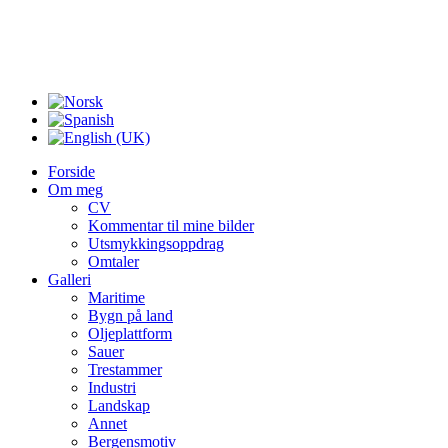
Forside
Om meg
CV
Kommentar til mine bilder
Utsmykkingsoppdrag
Omtaler
Galleri
Maritime
Bygn på land
Oljeplattform
Sauer
Trestammer
Industri
Landskap
Annet
Bergensmotiv