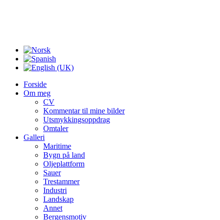
Forside
Om meg
CV
Kommentar til mine bilder
Utsmykkingsoppdrag
Omtaler
Galleri
Maritime
Bygn på land
Oljeplattform
Sauer
Trestammer
Industri
Landskap
Annet
Bergensmotiv