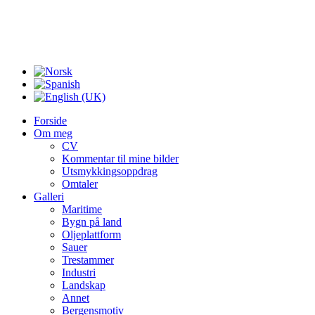
Forside
Om meg
CV
Kommentar til mine bilder
Utsmykkingsoppdrag
Omtaler
Galleri
Maritime
Bygn på land
Oljeplattform
Sauer
Trestammer
Industri
Landskap
Annet
Bergensmotiv