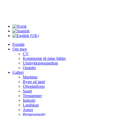
Forside
Om meg
CV
Kommentar til mine bilder
Utsmykkingsoppdrag
Omtaler
Galleri
Maritime
Bygn på land
Oljeplattform
Sauer
Trestammer
Industri
Landskap
Annet
Bergensmotiv